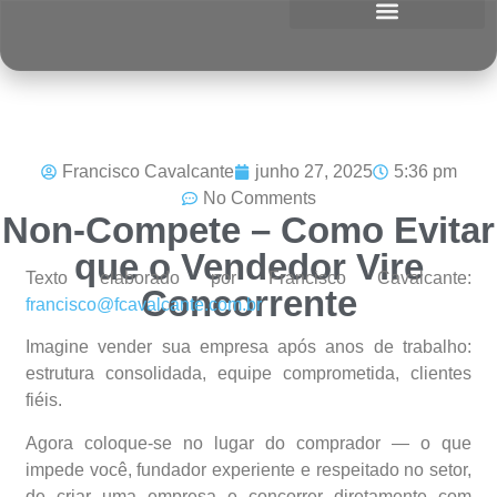
Francisco Cavalcante
junho 27, 2025
5:36 pm
No Comments
Non-Compete – Como Evitar
que o Vendedor Vire
Texto elaborado por Francisco Cavalcante:
Concorrente
francisco@fcavalcante.com.br
Imagine vender sua empresa após anos de trabalho:
estrutura consolidada, equipe comprometida, clientes
fiéis.
Agora coloque-se no lugar do comprador — o que
impede você, fundador experiente e respeitado no setor,
de criar uma empresa e concorrer diretamente com