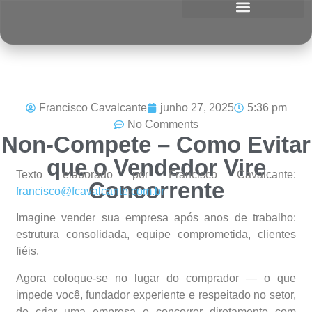
Francisco Cavalcante
junho 27, 2025
5:36 pm
No Comments
Non-Compete – Como Evitar
que o Vendedor Vire
Texto elaborado por Francisco Cavalcante:
Concorrente
francisco@fcavalcante.com.br
Imagine vender sua empresa após anos de trabalho:
estrutura consolidada, equipe comprometida, clientes
fiéis.
Agora coloque-se no lugar do comprador — o que
impede você, fundador experiente e respeitado no setor,
de criar uma empresa e concorrer diretamente com