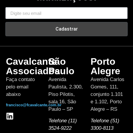
Cadastrar
Cavalcante
São
Porto
Associados
Paulo
Alegre
Faça contato
Avenida
Avenida Carlos
pelo email
Paulista, 2.300,
Gomes, 111,
abaixo
Piso Pilotis,
conjunto 1.101
sala 16, São
e 1.102, Porto
francisco@fcavalcante.com.br
Paulo – SP
Alegre – RS
Telefone (11)
Telefone (51)
3524-9222
3300-8113