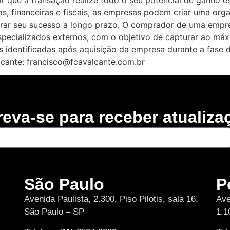
tir que a transação realize todo o seu potencial de ganho 
tas, financeiras e fiscais, as empresas podem criar uma or
gurar seu sucesso a longo prazo. O comprador de uma empr
especializados externos, com o objetivo de capturar ao máx
s identificadas após aquisição da empresa durante a fase 
lcante: francisco@fcavalcante.com.br
reva-se para receber atualiza
São Paulo
P
Avenida Paulista, 2.300, Piso Pilotis, sala 16,
Ave
São Paulo – SP
1.1