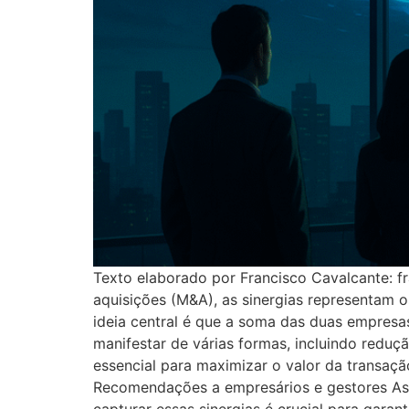
Texto elaborado por Francisco Cavalcante: f
aquisições (M&A), as sinergias representam 
ideia central é que a soma das duas empres
manifestar de várias formas, incluindo reduçã
essencial para maximizar o valor da transaçã
Recomendações a empresários e gestores As si