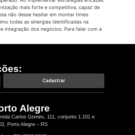
esperado. Ao implementar estratégias eficazes
ganização mais forte e competitiva, capaz de
esa não desse hesitar em montar times
imo todas as sinergias identificadas na
de integração dos negócios. Para falar com a
ções:
Cadastrar
orto Alegre
nida Carlos Gomes, 111, conjunto 1.101 e
02, Porto Alegre – RS