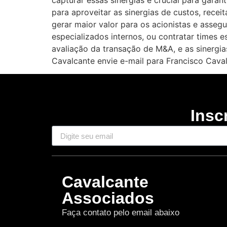
capturar essas sinergias é crucial para garan
para aproveitar as sinergias de custos, recei
gerar maior valor para os acionistas e asse
especializados internos, ou contratar times 
avaliação da transação de M&A, e as sinergia
Cavalcante envie e-mail para Francisco Cava
Insc
Cavalcante
Associados
Faça contato pelo email abaixo