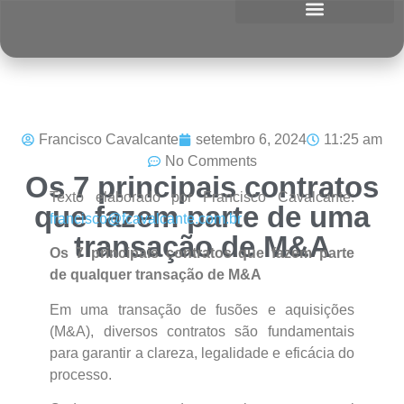
Francisco Cavalcante
setembro 6, 2024
11:25 am
No Comments
Os 7 principais contratos
Texto elaborado por Francisco Cavalcante:
que fazem parte de uma
francisco@fcavalcante.com.br
transação de M&A
Os 7 principais contratos que fazem parte
de qualquer transação de M&A
Em uma transação de fusões e aquisições
(M&A), diversos contratos são fundamentais
para garantir a clareza, legalidade e eficácia do
processo.