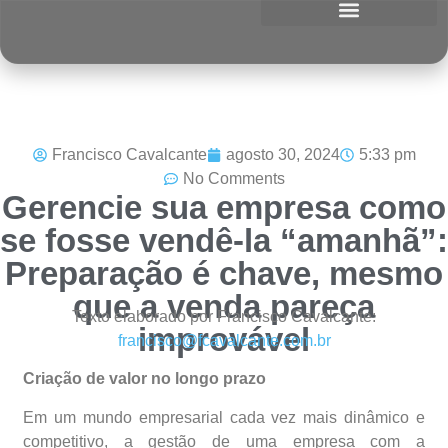
Francisco Cavalcante
agosto 30, 2024
5:33 pm
No Comments
Gerencie sua empresa como
se fosse vendê-la “amanhã”:
Preparação é chave, mesmo
que a venda pareça
Texto elaborado por Francisco Cavalcante:
improvável
francisco@fcavalcante.com.br
Criação de valor no longo prazo
Em um mundo empresarial cada vez mais dinâmico e
competitivo, a gestão de uma empresa com a