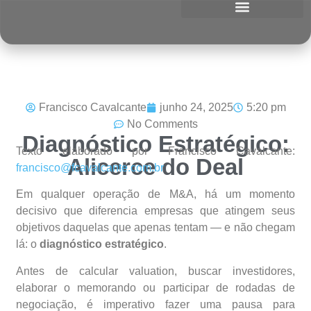
Francisco Cavalcante
junho 24, 2025
5:20 pm
No Comments
Diagnóstico Estratégico:
Texto elaborado por Francisco Cavalcante:
Alicerce do Deal
francisco@fcavalcante.com.br
Em qualquer operação de M&A, há um momento
decisivo que diferencia empresas que atingem seus
objetivos daquelas que apenas tentam — e não chegam
lá: o
diagnóstico estratégico
.
Antes de calcular valuation, buscar investidores,
elaborar o memorando ou participar de rodadas de
negociação, é imperativo fazer uma pausa para