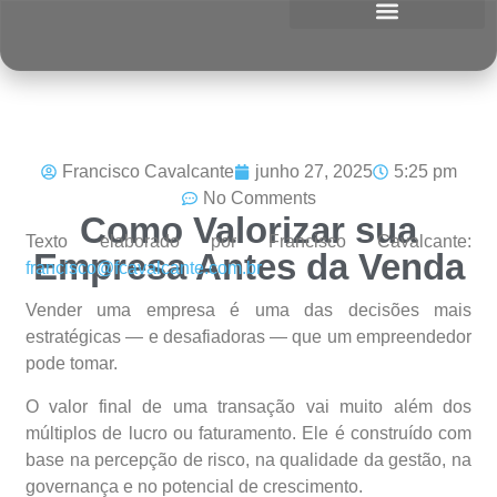
Francisco Cavalcante
junho 27, 2025
5:25 pm
No Comments
Como Valorizar sua
Texto elaborado por Francisco Cavalcante:
Empresa Antes da Venda
francisco@fcavalcante.com.br
Vender uma empresa é uma das decisões mais
estratégicas — e desafiadoras — que um empreendedor
pode tomar.
O valor final de uma transação vai muito além dos
múltiplos de lucro ou faturamento. Ele é construído com
base na percepção de risco, na qualidade da gestão, na
governança e no potencial de crescimento.